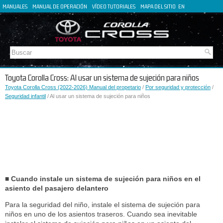
MANUALES
MANUAL DE OPERACIÓN
VÍDEO TUTORIALES
MAPA DEL SITIO
EN
FR
DE
IT
Toyota Corolla Cross: Al usar un sistema de sujeción para niños
Toyota Corolla Cross (2022-2026) Manual del propetario
/
Por seguridad y protección
/
Seguridad infantil
/ Al usar un sistema de sujeción para niños
■ Cuando instale un sistema de sujeción para niños en el
asiento del pasajero delantero
Para la seguridad del niño, instale el sistema de sujeción para
niños en uno de los asientos traseros. Cuando sea inevitable