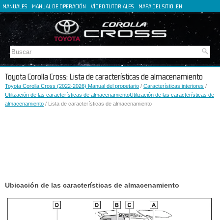
MANUALES
MANUAL DE OPERACIÓN
VÍDEO TUTORIALES
MAPA DEL SITIO
EN
FR
DE
IT
Toyota Corolla Cross: Lista de características de almacenamiento
Toyota Corolla Cross (2022-2026) Manual del propetario
/
Características interiores
/
Utilización de las características de almacenamientoUtilización de las características de
almacenamiento
/ Lista de características de almacenamiento
Ubicación de las características de almacenamiento