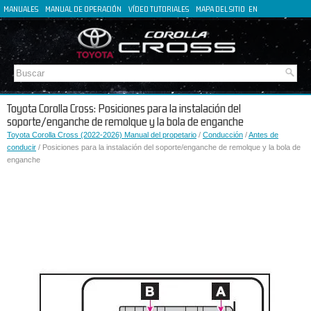
MANUALES
MANUAL DE OPERACIÓN
VÍDEO TUTORIALES
MAPA DEL SITIO
EN
FR
DE
IT
Toyota Corolla Cross: Posiciones para la instalación del
soporte/enganche de remolque y la bola de enganche
Toyota Corolla Cross (2022-2026) Manual del propetario
/
Conducción
/
Antes de
conducir
/ Posiciones para la instalación del soporte/enganche de remolque y la bola de
enganche