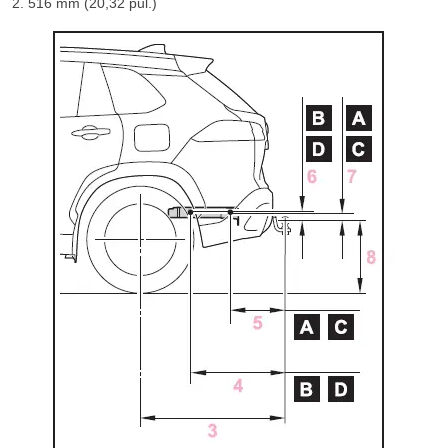
516 mm (20,32 pul.)