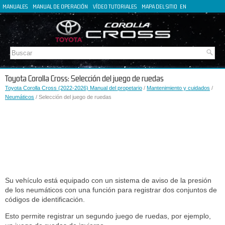
MANUALES
MANUAL DE OPERACIÓN
VÍDEO TUTORIALES
MAPA DEL SITIO
EN
FR
DE
IT
Toyota Corolla Cross: Selección del juego de ruedas
Toyota Corolla Cross (2022-2026) Manual del propetario
/
Mantenimiento y cuidados
/
Neumáticos
/ Selección del juego de ruedas
Su vehículo está equipado con un sistema de aviso de la presión
de los neumáticos con una función para registrar dos conjuntos de
códigos de identificación.
Esto permite registrar un segundo juego de ruedas, por ejemplo,