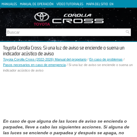
MANUALES
MANUAL DE OPERACIÓN
VÍDEO TUTORIALES
MAPA DEL SITIO
EN
FR
DE
IT
Toyota Corolla Cross: Si una luz de aviso se enciende o suena un
indicador acústico de aviso
Toyota Corolla Cross (2022-2026) Manual del propetario
/
En caso de problemas
/
Pasos necesarios en caso de emergencia
/ Si una luz de aviso se enciende o suena un
indicador acústico de aviso
En caso de que alguna de las luces de aviso se encienda o
parpadee, lleve a cabo las siguientes acciones. Si alguna de
las luces se enciende o parpadea y después se apaga, no