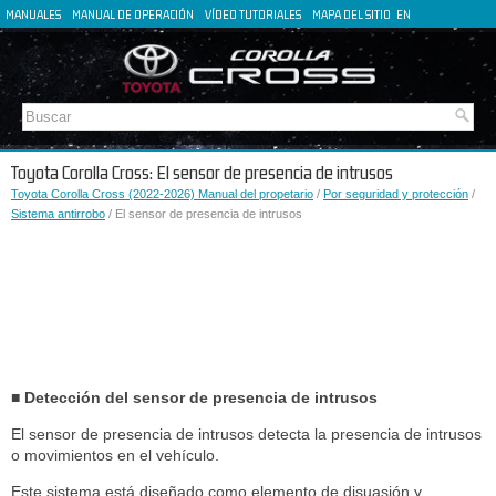
MANUALES
MANUAL DE OPERACIÓN
VÍDEO TUTORIALES
MAPA DEL SITIO
EN
FR
DE
IT
Toyota Corolla Cross: El sensor de presencia de intrusos
Toyota Corolla Cross (2022-2026) Manual del propetario
/
Por seguridad y protección
/
Sistema antirrobo
/ El sensor de presencia de intrusos
■ Detección del sensor de presencia de intrusos
El sensor de presencia de intrusos detecta la presencia de intrusos
o movimientos en el vehículo.
Este sistema está diseñado como elemento de disuasión y