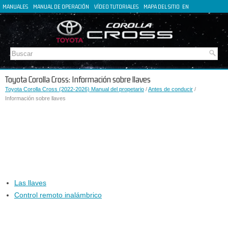
MANUALES
MANUAL DE OPERACIÓN
VÍDEO TUTORIALES
MAPA DEL SITIO
EN
FR
DE
IT
Toyota Corolla Cross: Información sobre llaves
Toyota Corolla Cross (2022-2026) Manual del propetario
/
Antes de conducir
/
Información sobre llaves
Las llaves
Control remoto inalámbrico