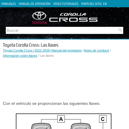
MANUALES
MANUAL DE OPERACIÓN
VÍDEO TUTORIALES
MAPA DEL SITIO
EN
FR
DE
IT
Toyota Corolla Cross: Las llaves
Toyota Corolla Cross (2022-2026) Manual del propetario
/
Antes de conducir
/
Información sobre llaves
/ Las llaves
Con el vehículo se proporcionan las siguientes llaves.