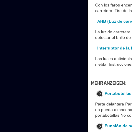
Con los faros encen
carretera. Tire de 
AHB (Luz de carr
La luz de carretera
detectar el brillo d
Interruptor de la 
Las luces antiniebl
niebla. Instruccione
MEHR ANZEIGEN:
Portabotellas
Parte delantera Part
no pueda almacena
portabotellas No co
Función de s