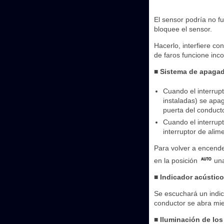
El sensor podría no fu
bloquee el sensor.
Hacerlo, interfiere co
de faros funcione inc
■ Sistema de apagad
Cuando el interrupt
instaladas) se apa
puerta del conducto
Cuando el interrupt
interruptor de ali
Para volver a encender
en la posición
una
■ Indicador acústico
Se escuchará un indic
conductor se abra mie
■ Iluminación de los