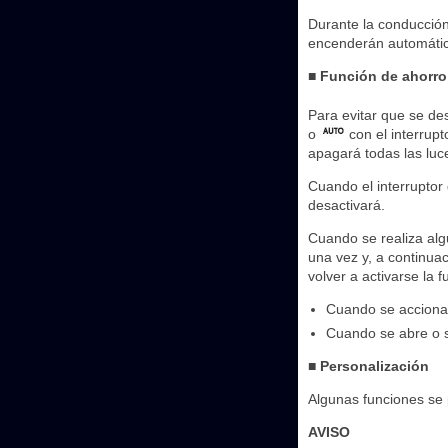
Durante la conducción 
encenderán automática
■ Función de ahorro 
Para evitar que se des
o
con el interrupt
apagará todas las lu
Cuando el interruptor 
desactivará.
Cuando se realiza algu
una vez y, a continua
volver a activarse la 
Cuando se acciona e
Cuando se abre o s
■ Personalización
Algunas funciones se 
AVISO