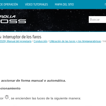
DE OPERACIÓN
VÍDEO TUTORIALES
MAPA DEL SITIO
I
: Interruptor de los faros
2026) Manual del propetario
/
Conducción
/
Utilización de las luces y los limpiaparabrisas
/ In
 accionar de forma manual o automática.
ncionamiento
ptor
, se encienden las luces de la siguiente manera: