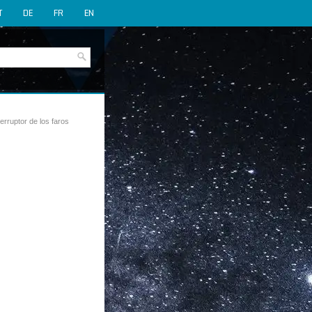
T
DE
FR
EN
terruptor de los faros