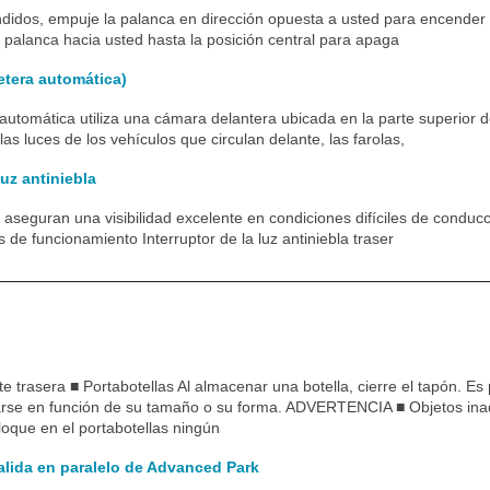
didos, empuje la palanca en dirección opuesta a usted para encender 
la palanca hacia usted hasta la posición central para apaga
etera automática)
 automática utiliza una cámara delantera ubicada en la parte superior d
e las luces de los vehículos que circulan delante, las farolas,
luz antiniebla
a aseguran una visibilidad excelente en condiciones difíciles de conducc
s de funcionamiento Interruptor de la luz antiniebla traser
e trasera ■ Portabotellas Al almacenar una botella, cierre el tapón. Es 
rse en función de su tamaño o su forma. ADVERTENCIA ■ Objetos ina
loque en el portabotellas ningún
alida en paralelo de Advanced Park