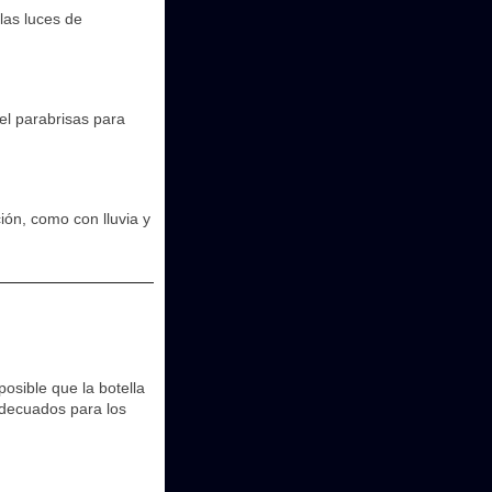
las luces de
el parabrisas para
ión, como con lluvia y
posible que la botella
decuados para los