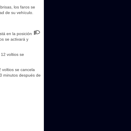
brisas, los faros se
ad de su vehículo.
está en la posición
os se activará y
12 voltios se
 voltios se cancela
 20 minutos después de