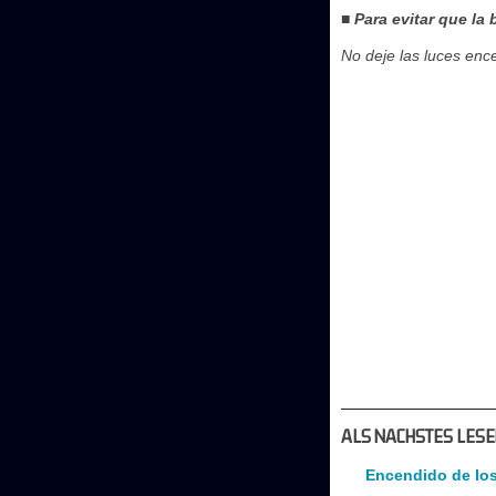
■ Para evitar que la
No deje las luces enc
ALS NACHSTES LESE
Encendido de los 