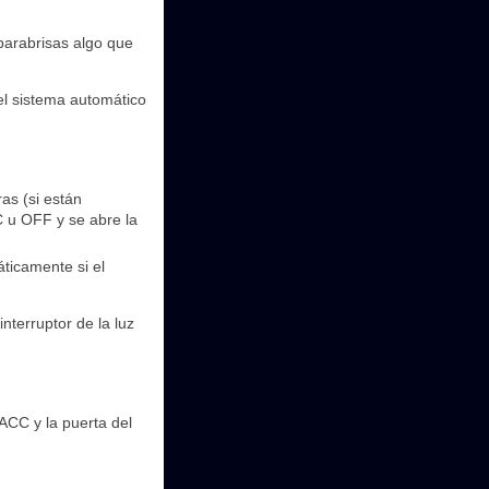
 parabrisas algo que
 el sistema automático
ras (si están
C u OFF y se abre la
ticamente si el
nterruptor de la luz
ACC y la puerta del