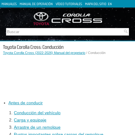
MANUALES
MANUAL DE OPERACIÓN
VÍDEO TUTORIALES
MAPA DEL SITIO
EN
FR
DE
IT
Toyota Corolla Cross: Conducción
Toyota Corolla Cross (2022-2026) Manual del propetario
/ Conducción
Antes de conducir
Conducción del vehículo
Carga y equipaje
Arrastre de un remolque
Puntos importantes sobre cargas del remolque