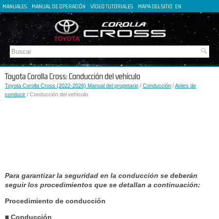
MANUALES
MANUAL DE OPERACIÓN
VÍDEO TUTORIALES
MAPA DEL SITIO
EN
FR
DE
IT
Toyota Corolla Cross: Conducción del vehículo
Toyota Corolla Cross (2022-2026) Manual del propetario
/
Conducción
/
Antes de
conducir
/ Conducción del vehículo
Para garantizar la seguridad en la conducción se deberán
seguir los procedimientos que se detallan a continuación:
Procedimiento de conducción
■ Conducción