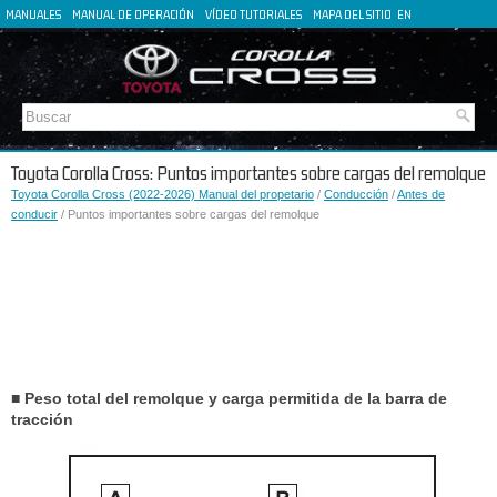
MANUALES
MANUAL DE OPERACIÓN
VÍDEO TUTORIALES
MAPA DEL SITIO
EN
FR
DE
IT
Toyota Corolla Cross: Puntos importantes sobre cargas del remolque
Toyota Corolla Cross (2022-2026) Manual del propetario
/
Conducción
/
Antes de
conducir
/ Puntos importantes sobre cargas del remolque
■ Peso total del remolque y carga permitida de la barra de
tracción