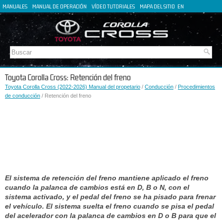
MANUALES
MANUAL DE OPERACIÓN
VÍDEO TUTORIALES
MAPA DEL SITIO
EN
FR
DE
IT
Toyota Corolla Cross: Retención del freno
Toyota Corolla Cross (2022-2026) Manual del propetario
/
Conducción
/
Procedimientos
de conducción
/ Retención del freno
El sistema de retención del freno mantiene aplicado el freno
cuando la palanca de cambios está en D, B o N, con el
sistema activado, y el pedal del freno se ha pisado para frenar
el vehículo. El sistema suelta el freno cuando se pisa el pedal
del acelerador con la palanca de cambios en D o B para que el