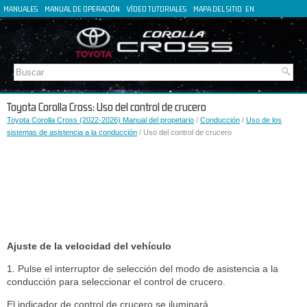
MANUALES
MANUAL DE OPERACIÓN
VÍDEO TUTORIALES
MAPA DEL SITIO
EN
FR
DE
IT
Toyota Corolla Cross: Uso del control de crucero
Toyota Corolla Cross (2022-2026) Manual del propetario
/
Conducción
/
Uso de los
sistemas de asistencia a la conducción
/ Uso del control de crucero
Ajuste de la velocidad del vehículo
1. Pulse el interruptor de selección del modo de asistencia a la
conducción para seleccionar el control de crucero.
El indicador de control de crucero se iluminará.