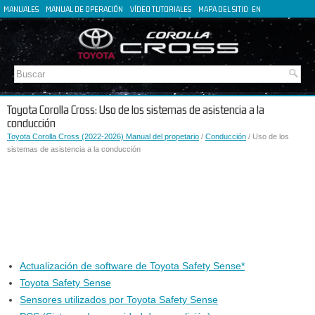
MANUALES
MANUAL DE OPERACIÓN
VÍDEO TUTORIALES
MAPA DEL SITIO
EN
FR
DE
IT
Toyota Corolla Cross: Uso de los sistemas de asistencia a la
conducción
Toyota Corolla Cross (2022-2026) Manual del propetario
/
Conducción
/ Uso de los
sistemas de asistencia a la conducción
Actualización de software de Toyota Safety Sense*
Toyota Safety Sense
Sensores utilizados por Toyota Safety Sense