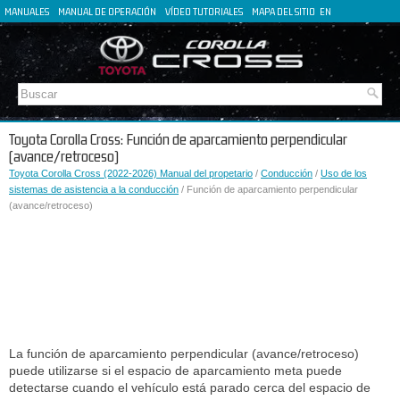
MANUALES
MANUAL DE OPERACIÓN
VÍDEO TUTORIALES
MAPA DEL SITIO
EN
FR
DE
IT
Toyota Corolla Cross: Función de aparcamiento perpendicular
(avance/retroceso)
Toyota Corolla Cross (2022-2026) Manual del propetario
/
Conducción
/
Uso de los
sistemas de asistencia a la conducción
/ Función de aparcamiento perpendicular
(avance/retroceso)
La función de aparcamiento perpendicular (avance/retroceso)
puede utilizarse si el espacio de aparcamiento meta puede
detectarse cuando el vehículo está parado cerca del espacio de