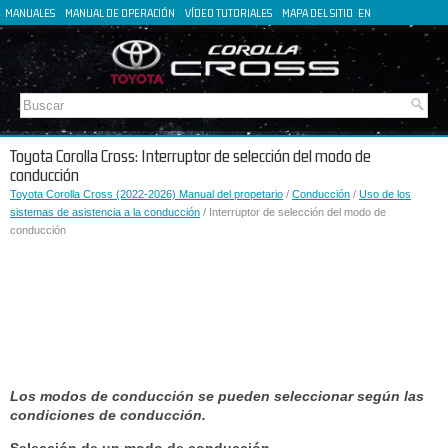
MANUALES
MANUAL DE OPERACIÓN
VÍDEO TUTORIALES
MAPA DEL SITIO
EN
FR
DE
IT
Toyota Corolla Cross: Interruptor de selección del modo de
conducción
Toyota Corolla Cross (2022-2026) Manual del propetario
/
Conducción
/
Uso de los
sistemas de asistencia a la conducción
/ Interruptor de selección del modo de
conducción
Los modos de conducción se pueden seleccionar según las
condiciones de conducción.