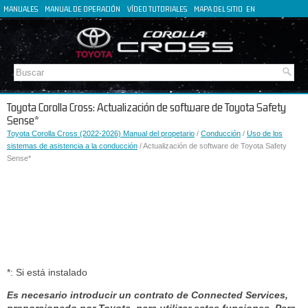
MANUALES
MANUAL DE OPERACIÓN
VÍDEO TUTORIALES
MAPA DEL SITIO
EN
FR
DE
IT
Toyota Corolla Cross: Actualización de software de Toyota Safety
Sense*
Toyota Corolla Cross (2022-2026) Manual del propetario
/
Conducción
/
Uso de los
sistemas de asistencia a la conducción
/ Actualización de software de Toyota Safety
Sense*
*: Si está instalado
Es necesario introducir un contrato de Connected Services,