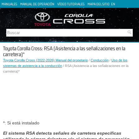
MANUALES
MANUAL DE OPERACIÓN
VÍDEO TUTORIALES
MAPA DEL SITIO
EN
FR
DE
IT
Toyota Corolla Cross: RSA (Asistencia a las señalizaciones en la
carretera)*
Toyota Corolla Cross (2022-2026) Manual del propetario
/
Conducción
/
Uso de los
sistemas de asistencia a la conducción
/ RSA (Asistencia a las señalizaciones en la
carretera)*
*: Si está instalado
El sistema RSA detecta señales de carretera específicas