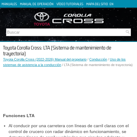
MANUALES
MANUAL DE OPERACIÓN
VÍDEO TUTORIALES
MAPA DEL SITIO
EN
FR
DE
IT
Toyota Corolla Cross: LTA (Sistema de mantenimiento de
trayectoria)
Toyota Corolla Cross (2022-2026) Manual del propetario
/
Conducción
/
Uso de los
sistemas de asistencia a la conducción
/ LTA (Sistema de mantenimiento de trayectoria)
Funciones LTA
Al conducir por una carretera con líneas de carril claras con el
control de crucero con radar dinámico en funcionamiento, se