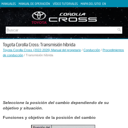
MANUALES
MANUAL DE OPERACIÓN
VÍDEO TUTORIALES
MAPA DEL SITIO
EN
FR
DE
IT
Toyota Corolla Cross: Transmisión híbrida
Toyota Corolla Cross (2022-2026) Manual del propetario
/
Conducción
/
Procedimientos
de conducción
/ Transmisión híbrida
Seleccione la posición del cambio dependiendo de su
objetivo y situación.
Funciones y objetivo de la posición del cambio