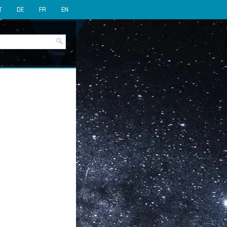
T
DE
FR
EN