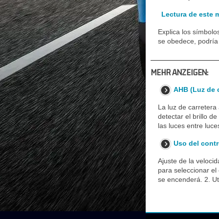
Lectura de este 
Explica los símbol
se obedece, podría 
MEHR ANZEIGEN:
AHB (Luz de c
La luz de carretera
detectar el brillo d
las luces entre lu
Uso del contr
Ajuste de la veloci
para seleccionar el
se encenderá. 2. Uti