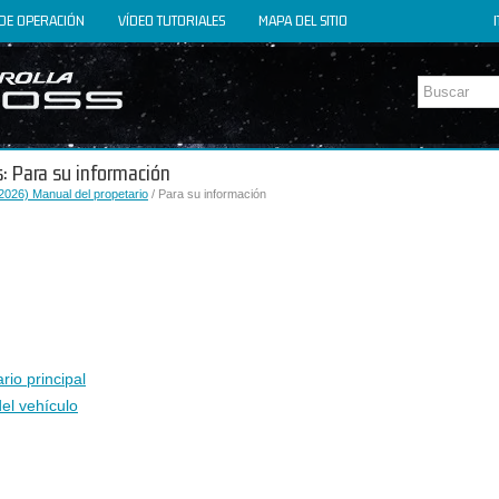
DE OPERACIÓN
VÍDEO TUTORIALES
MAPA DEL SITIO
I
s: Para su información
2026) Manual del propetario
/ Para su información
rio principal
el vehículo