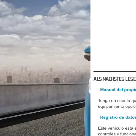
ALS NACHSTES LESE
Manual del propie
Tenga en cuenta qu
equipamiento opcion
Registro de dato
Este vehículo está 
controles y funcion