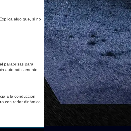
xplica algo que, si no
el parabrisas para
ambia automáticamente
ncia a la conducción
ero con radar dinámico