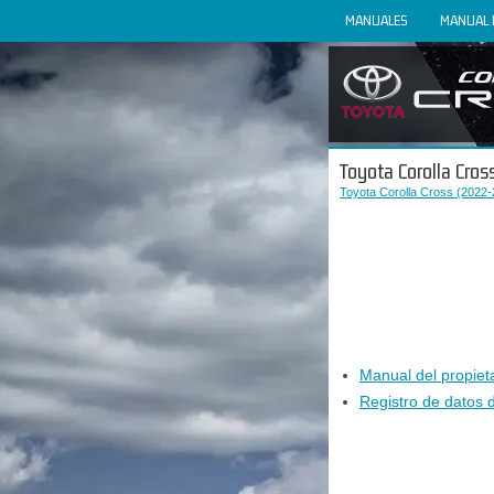
MANUALES
MANUAL 
Toyota Corolla Cros
Toyota Corolla Cross (2022-
Manual del propieta
Registro de datos d