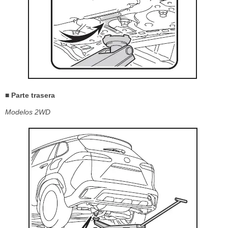
■ Parte trasera
Modelos 2WD