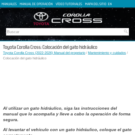
MANUALES
MANUAL DE OPERACIÓN
VÍDEO TUTORIALES
MAPA DEL SITIO
EN
FR
DE
IT
Toyota Corolla Cross: Colocación del gato hidráulico
Toyota Corolla Cross (2022-2026) Manual del propetario
/
Mantenimiento y cuidados
/
Colocación del gato hidráulico
Al utilizar un gato hidráulico, siga las instrucciones del
manual que lo acompaña y lleve a cabo la operación de forma
segura.
Al levantar el vehículo con un gato hidráulico, coloque el gato