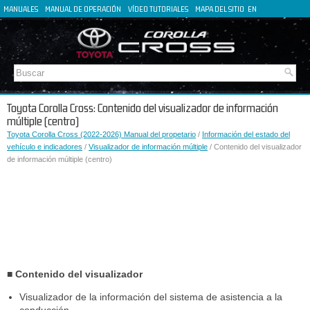
MANUALES
MANUAL DE OPERACIÓN
VÍDEO TUTORIALES
MAPA DEL SITIO
EN
FR
DE
IT
Toyota Corolla Cross: Contenido del visualizador de información
múltiple (centro)
Toyota Corolla Cross (2022-2026) Manual del propetario
/
Información del estado del
vehículo e indicadores
/
Visualizador de información múltiple
/ Contenido del visualizador
de información múltiple (centro)
■ Contenido del visualizador
Visualizador de la información del sistema de asistencia a la