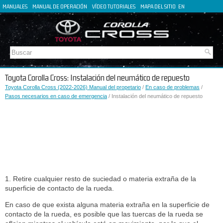
MANUALES
MANUAL DE OPERACIÓN
VÍDEO TUTORIALES
MAPA DEL SITIO
EN
FR
DE
IT
Toyota Corolla Cross: Instalación del neumático de repuesto
Toyota Corolla Cross (2022-2026) Manual del propetario
/
En caso de problemas
/
Pasos necesarios en caso de emergencia
/ Instalación del neumático de repuesto
1. Retire cualquier resto de suciedad o materia extraña de la
superficie de contacto de la rueda.
En caso de que exista alguna materia extraña en la superficie de
contacto de la rueda, es posible que las tuercas de la rueda se