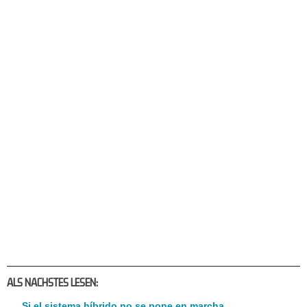
ALS NACHSTES LESEN:
Si el sistema híbrido no se pone en marcha