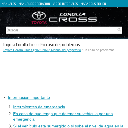
MANUALES
MANUAL DE OPERACIÓN
VÍDEO TUTORIALES
MAPA DEL SITIO
EN
FR
DE
IT
Toyota Corolla Cross: En caso de problemas
Toyota Corolla Cross (2022-2026) Manual del propetario
/ En caso de problemas
Información importante
Intermitentes de emergencia
En caso de que tenga que detener su vehículo por una
emergencia
Si el vehículo está sumergido o si sube el nivel de agua en la