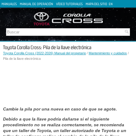
MANUALES
MANUAL DE OPERACIÓN
VÍDEO TUTORIALES
MAPA DEL SITIO
EN
FR
DE
IT
Toyota Corolla Cross: Pila de la llave electrónica
Toyota Corolla Cross (2022-2026) Manual del propetario
/
Mantenimiento y cuidados
/
Pila de la llave electrónica
Cambie la pila por una nueva en caso de que se agote.
Debido a que la llave podría dañarse si el siguiente
procedimiento no se realiza correctamente, se recomienda
que un taller de Toyota, un taller autorizado de Toyota o un